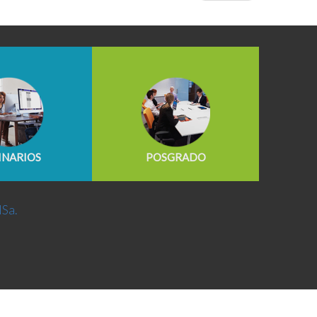
INARIOS
POSGRADO
NSa.