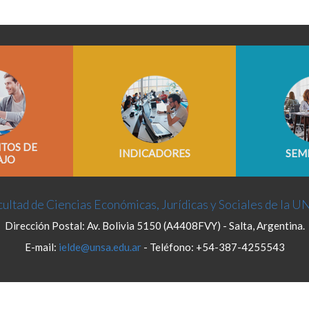
TOS DE
INDICADORES
SEM
AJO
ultad de Ciencias Económicas, Jurídicas y Sociales de la U
Dirección Postal: Av. Bolivia 5150 (A4408FVY) - Salta, Argentina.
E-mail:
ielde@unsa.edu.ar
- Teléfono: +54-387-4255543