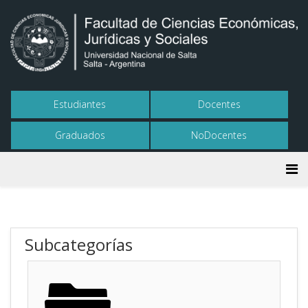
Estudiantes
Docentes
Graduados
NoDocentes
Subcategorías