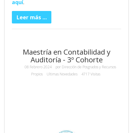
aquí
.
Leer más ...
Maestría en Contabilidad y
Auditoría - 3º Cohorte
08 Febrero 2024
por
Dirección de Posgrados y Recursos
Propios
Ultimas Novedades
4717 Visitas