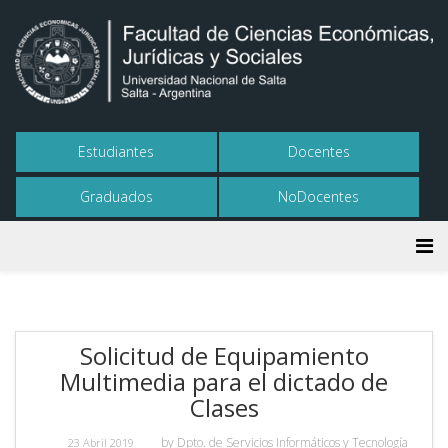
Estudiantes
Docentes
Graduados
NoDocentes
Solicitud de Equipamiento
Multimedia para el dictado de
Clases
by
Dpto. de Servicios Informáticos y Tecnología
23 Abril 2019