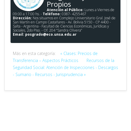
Propios
Atención al Público:
Lunes a Viernes de
09:00 a 17:00 hs. -
Teléfono:
0387- 4255467
Dirección:
Nos situamos en Complejo Universitario Gral. José de
San Martín en Campo Castañares - Av. Bolivia 5150 - CP 4400 -
Salta - Argentina - Facultad de Ciencias Económicas, Jurídicas y
Sociales, 2do Piso. - Of. 204 “Sandra Olivera”
Email:
posgrado@eco.unsa.edu.ar
Más en esta categoría:
« Clases: Precios de
Transferencia – Aspectos Prácticos
Recursos de la
Seguridad Social: Atención de Inspecciones - Descargos
- Sumario - Recursos - Jurisprudencia »