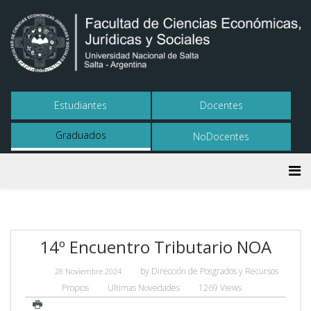
Estudiantes
Docentes
Graduados
NoDocentes
14º Encuentro Tributario NOA
by
Dirección de Posgrados y Recursos
28 Noviembre 2024
Propios
Ultimas Novedades
1269 Views