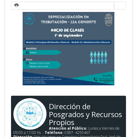
Dirección de
Posgrados y Recursos
Propios
Atención al Público:
Lunes a Viernes de
09:00 a 17:00 hs. -
Teléfono:
0387- 4255467
Dirección:
Nos situamos en Complejo Universitario Gral. José de