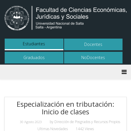
Estudiantes
Docentes
Graduados
NoDocentes
Especialización en tributación:
Inicio de clases
by
Dirección de Posgrados y Recursos Propios
30 Agosto 2023
Ultimas Novedades
1442 Views