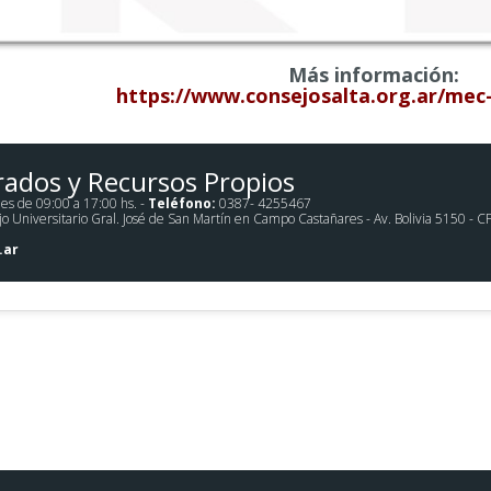
Más información:
https://www.consejosalta.org.ar/mec
rados y Recursos Propios
es de 09:00 a 17:00 hs. -
Teléfono:
0387- 4255467
Universitario Gral. José de San Martín en Campo Castañares - Av. Bolivia 5150 - CP 44
.ar