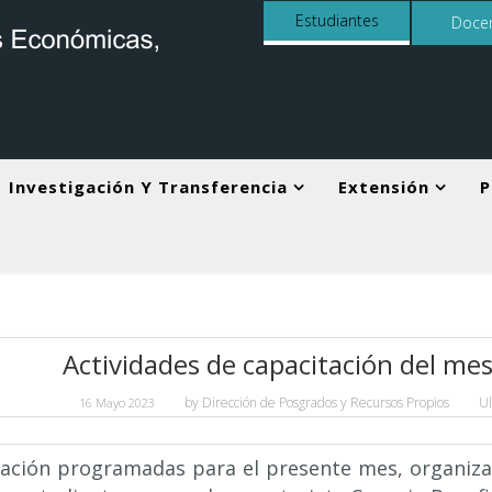
Estudiantes
Doce
Investigación Y Transferencia
Extensión
P
Actividades de capacitación del m
by
Dirección de Posgrados y Recursos Propios
U
16 Mayo 2023
tación programadas para el presente mes, organiza