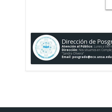
Dirección de Posg
Atención al Público:
Lunes a Viern
Dirección:
Nos situamos en Complejo 
“Sandra Olivera”
Email:
posgrado@eco.unsa.edu