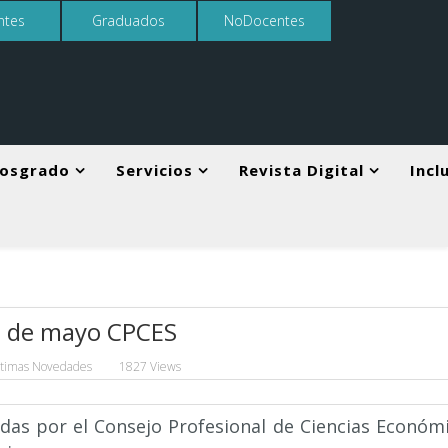
ntes
Graduados
NoDocentes
osgrado
Servicios
Revista Digital
Incl
es de mayo CPCES
ltimas Novedades
1827 Views
das por el Consejo Profesional de Ciencias Económi