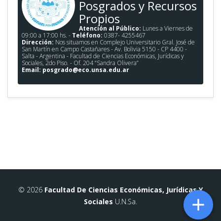
Posgrados y Recursos
Propios
Atención al Público:
Lunes a Viernes de
09:00 a 17:00 hs. -
Teléfono:
0387- 4255467
Dirección:
Nos situamos en Complejo Universitario Gral. José de
San Martín en Campo Castañares - Av. Bolivia 5150 - CP 4400 -
Salta - Argentina - Facultad de Ciencias Económicas, Jurídicas y
Sociales, 2do Piso. - Of. 204 “Sandra Olivera”
Email:
posgrado@eco.unsa.edu.ar
© 2026
Facultad De Ciencias Económicas, Jurídicas Y

Sociales
U.N.Sa.