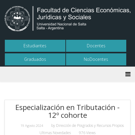
Estudiantes
Docentes
Graduados
NoDocentes
Especialización en Tributación -
12º cohorte
by
Dirección de Posgrados y Recursos Propios
19 Agosto 2024
Ultimas Novedades
976 Views