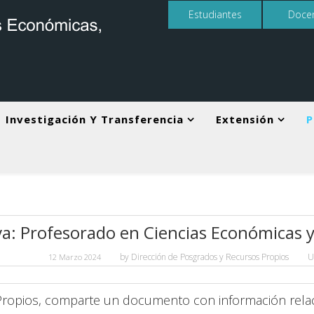
Estudiantes
Doce
Investigación Y Transferencia
Extensión
P
a: Profesorado en Ciencias Económicas y 
by
Dirección de Posgrados y Recursos Propios
U
12 Marzo 2024
ropios, comparte un documento con información relacio