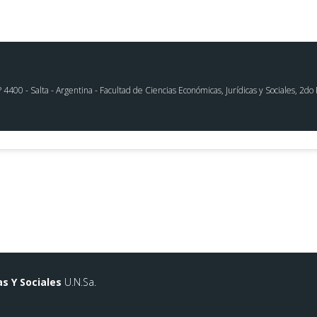
00 - Salta - Argentina - Facultad de Ciencias Económicas, Jurídicas y Sociales, 2do P
as Y Sociales
U.N.Sa.