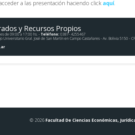
acceder a las presentación haciendo click
aquí
.
rados y Recursos Propios
es de 09:00 a 17:00 hs. -
Teléfono:
0387- 4255467
Universitario Gral. José de San Martín en Campo Castañares - Av. Bolivia 5150 - CP 44
.ar
© 2026
Facultad De Ciencias Económicas, Jurídic