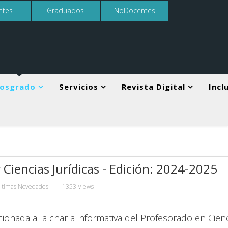
ntes
Graduados
NoDocentes
osgrado
Servicios
Revista Digital
Incl
Ciencias Jurídicas - Edición: 2024-2025
ltimas Novedades
1353 Views
nada a la charla informativa del Profesorado en Cien