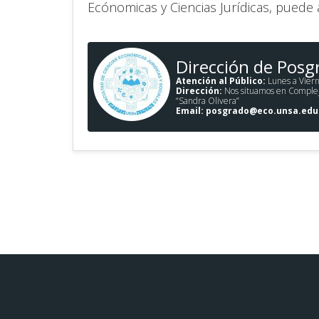
Ecónomicas y Ciencias Jurídicas, puede 
Dirección de Posg
Atención al Público:
Lunes a Viern
Dirección:
Nos situamos en Complejo 
“Sandra Olivera”
Email:
posgrado@eco.unsa.edu