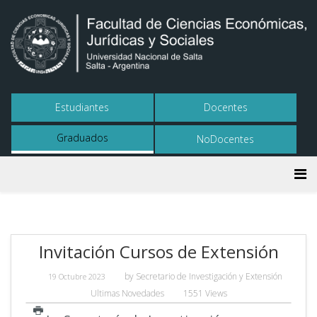
Estudiantes
Docentes
Graduados
NoDocentes
Invitación Cursos de Extensión
by
Secretario de Investigación y Extensión
19 Octubre 2023
Ultimas Novedades
1551 Views