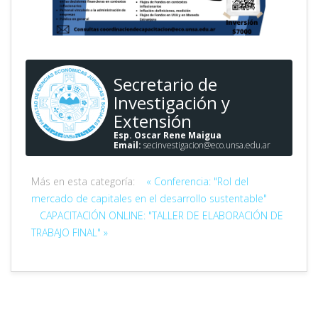
Secretario de
Investigación y
Extensión
Esp. Oscar Rene Maigua
Email:
secinvestigacion@eco.unsa.edu.ar
Más en esta categoría:
« Conferencia: "Rol del
mercado de capitales en el desarrollo sustentable"
CAPACITACIÓN ONLINE: "TALLER DE ELABORACIÓN DE
TRABAJO FINAL" »