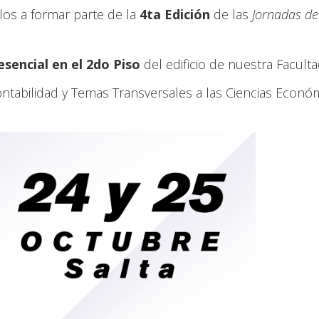
los a formar parte de la
4ta Edición
de las
Jornadas de 
esencial en el 2do Piso
del edificio de nuestra Faculta
Contabilidad y Temas Transversales a las Ciencias Econ