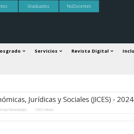
ntes
Graduados
NoDocentes
osgrado
Servicios
Revista Digital
Incl
micas, Jurídicas y Sociales (JICES) - 2024
timas Novedades
1093 Views