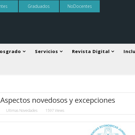
ntes
Graduados
NoDocentes
osgrado
Servicios
Revista Digital
Incl
. Aspectos novedosos y excepciones
Ultimas Novedades
1597 Views