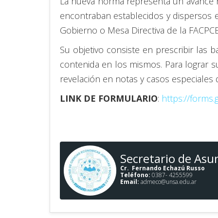
La nueva norma representa un avance no
encontraban establecidos y dispersos en
Gobierno o Mesa Directiva de la FACPCE
Su objetivo consiste en prescribir las 
contenida en los mismos. Para lograr su
revelación en notas y casos especiales
LINK DE FORMULARIO
:
https://forms
Secretario de Asun
Cr. Fernando Echazú Russo
Teléfono:
0387- 4255599
Email:
admeco@unsa.edu.ar