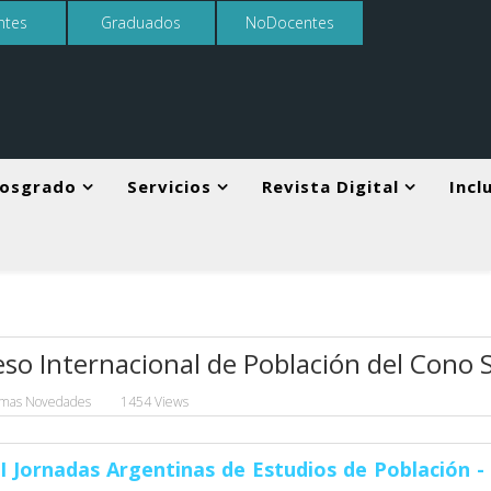
ntes
Graduados
NoDocentes
osgrado
Servicios
Revista Digital
Incl
eso Internacional de Población del Cono 
imas Novedades
1454 Views
I Jornadas Argentinas de Estudios de Población -