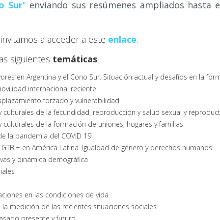
o Sur
"
enviando sus resúmenes ampliados hasta 
 invitamos a acceder a este
enlace
.
s siguientes
temáticas
:
es en Argentina y el Cono Sur. Situación actual y desafíos en la form
ovilidad internacional reciente
splazamiento forzado y vulnerabilidad
culturales de la fecundidad, reproducción y salud sexual y reproduct
culturales de la formación de uniones, hogares y familias
 de la pandemia del COVID 19
 LGTBI+ en América Latina. Igualdad de género y derechos humanos
tivas y dinámica demográfica
iales
maciones en las condiciones de vida
 la medición de las recientes situaciones sociales
pasado presente y futuro