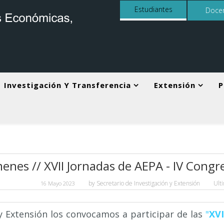
Estudiantes
Doce
Investigación Y Transferencia
Extensión
P
nes // XVII Jornadas de AEPA - IV Congr
by
Secretario de Investigación y Extensión
Ult
16 Mayo 2023
 y Extensión los convocamos a participar de las
"
XVI