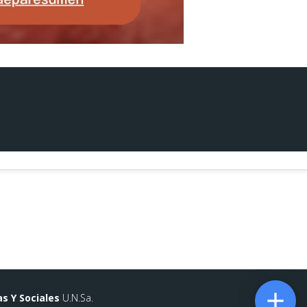

as Y Sociales
U.N.Sa.