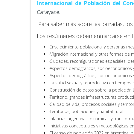
Internacional de Población del Con
Cafayate.
Para saber más sobre las jornadas, los
Los resúmenes deben enmarcarse en la
·Envejecimiento poblacional y personas mayor
·Migración internacional y otras formas de m
·Ciudades, reconfiguraciones espaciales, de
·Aspectos demográficos, socioeconómicos y 
·Aspectos demográficos, socioeconómicos y 
·La salud sexual y reproductiva en tiempos
·Construcción de datos sobre la población
·Territorio, grandes infraestructuras produc
·Calidad de vida, procesos sociales y territor
·Territorios, poblaciones y hábitat rural
·Infancias argentinas: dinámicas y transfor
·Iniciativas conceptuales y metodológicas en
·El censo de población 2022 en Argentina: 