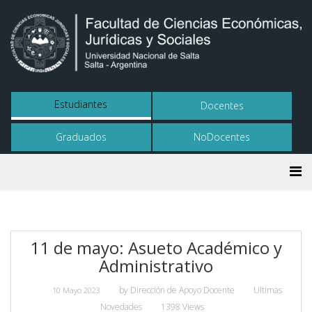
Estudiantes
Docentes
Graduados
NoDocentes
11 de mayo: Asueto Académico y
Administrativo
by
Dirección de Apoyo Docente
Ultimas
10 Mayo 2023
Novedades
1398 Views