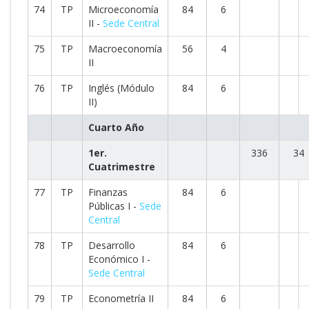
74
TP
Microeconomía
84
6
II -
Sede Central
75
TP
Macroeconomía
56
4
II
76
TP
Inglés (Módulo
84
6
II)
Cuarto Año
1er.
336
34
Cuatrimestre
77
TP
Finanzas
84
6
Públicas I -
Sede
Central
78
TP
Desarrollo
84
6
Económico I -
Sede Central
79
TP
Econometría II
84
6