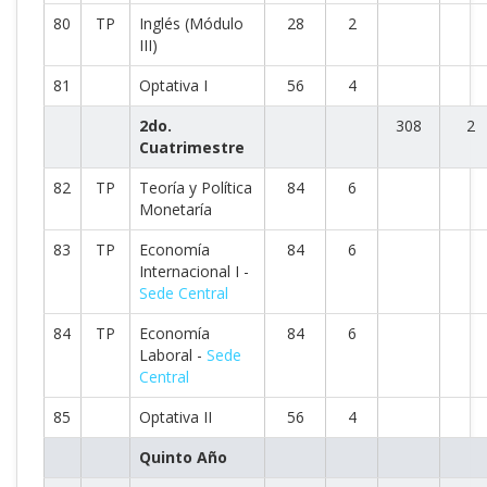
80
TP
Inglés (Módulo
28
2
III)
81
Optativa I
56
4
2do.
308
2
Cuatrimestre
82
TP
Teoría y Política
84
6
Monetaría
83
TP
Economía
84
6
Internacional I -
Sede Central
84
TP
Economía
84
6
Laboral -
Sede
Central
85
Optativa II
56
4
Quinto Año