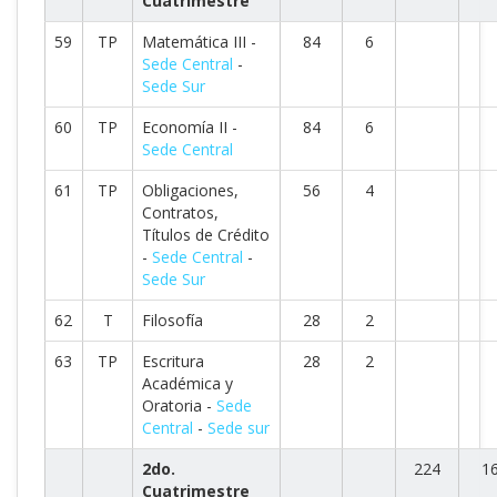
Cuatrimestre
59
TP
Matemática III -
84
6
Sede Central
-
Sede Sur
60
TP
Economía II -
84
6
Sede Central
61
TP
Obligaciones,
56
4
Contratos,
Títulos de Crédito
-
Sede Central
-
Sede Sur
62
T
Filosofía
28
2
63
TP
Escritura
28
2
Académica y
Oratoria -
Sede
Central
-
Sede sur
2do.
224
1
Cuatrimestre