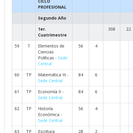
CICLO
PROFESIONAL
Segundo Año
1er.
308
22
Cuatrimestre
59
T
Elementos de
56
4
Ciencias
Políticas -
Sede
Central
60
TP
Matemática III -
84
6
Sede Central
61
TP
Economía II -
84
6
Sede Central
62
TP
Historía
56
4
Económica -
Sede Central
63
TP
Escritura
28
2