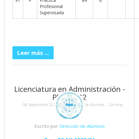
91
P
Práctica
84
6
Profesional
Supervisada
Leer más ...
Licenciatura en Administración -
Plan 2022
08 Septiembre 2022
por
Dirección de Alumnos
Carreras
65770 Visitas
Escrito por
Dirección de Alumnos