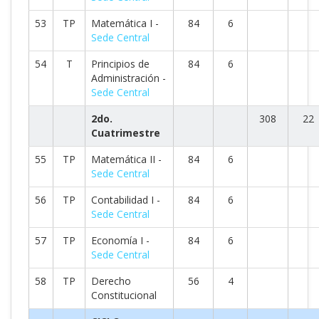
53
TP
Matemática I -
84
6
Sede Central
54
T
Principios de
84
6
Administración -
Sede Central
2do.
308
22
Cuatrimestre
55
TP
Matemática II -
84
6
Sede Central
56
TP
Contabilidad I -
84
6
Sede Central
57
TP
Economía I -
84
6
Sede Central
58
TP
Derecho
56
4
Constitucional