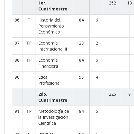
1er.
252
18
Cuatrimestre
86
T
Historía del
84
6
Pensamiento
Económico
87
TP
Economía
28
2
Internacional II
88
TP
Economía
84
6
Financiera
90
T
Ética
56
4
Profesional
2do.
226
9
Cuatrimestre
91
TP
Metodología de
84
6
la Investigación
Científica