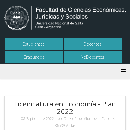
Estudiantes
Docentes
Graduados
NoDocentes
Licenciatura en Economía - Plan
2022
08 Septiembre 2022
por
Dirección de Alumnos
Carreras
36539 Visitas