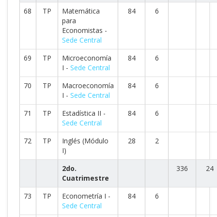
68
TP
Matemática
84
6
para
Economistas -
Sede Central
69
TP
Microeconomía
84
6
I -
Sede Central
70
TP
Macroeconomía
84
6
I -
Sede Central
71
TP
Estadística II -
84
6
Sede Central
72
TP
Inglés (Módulo
28
2
I)
2do.
336
24
Cuatrimestre
73
TP
Econometría I -
84
6
Sede Central