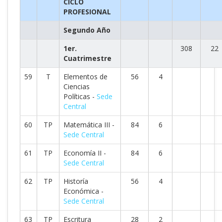
CICLO
PROFESIONAL
Segundo Año
1er.
308
22
Cuatrimestre
59
T
Elementos de
56
4
Ciencias
Políticas -
Sede
Central
60
TP
Matemática III -
84
6
Sede Central
61
TP
Economía II -
84
6
Sede Central
62
TP
Historía
56
4
Económica -
Sede Central
63
TP
Escritura
28
2