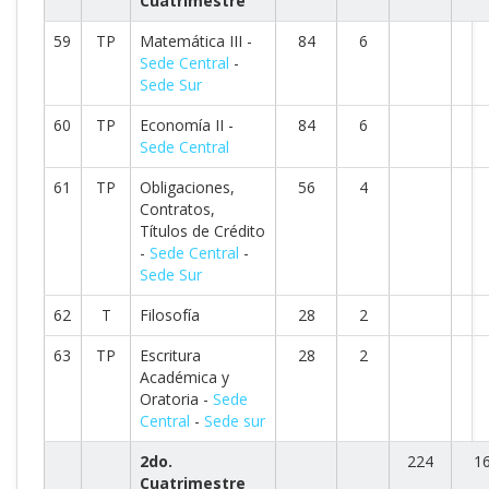
Cuatrimestre
59
TP
Matemática III -
84
6
Sede Central
-
Sede Sur
60
TP
Economía II -
84
6
Sede Central
61
TP
Obligaciones,
56
4
Contratos,
Títulos de Crédito
-
Sede Central
-
Sede Sur
62
T
Filosofía
28
2
63
TP
Escritura
28
2
Académica y
Oratoria -
Sede
Central
-
Sede sur
2do.
224
1
Cuatrimestre