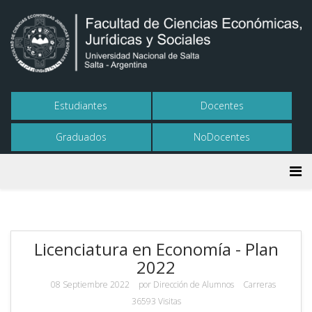
Estudiantes
Docentes
Graduados
NoDocentes
Licenciatura en Economía - Plan
2022
08 Septiembre 2022
por
Dirección de Alumnos
Carreras
36593 Visitas