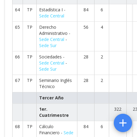
64
TP
Estadística I -
84
6
Sede Central
65
TP
Derecho
56
4
Administrativo -
Sede Central
-
Sede Sur
66
TP
Sociedades -
28
2
Sede Central
-
Sede Sur
67
TP
Seminario Inglés
28
2
Técnico
Tercer Año
1er.
322
2
Cuatrimestre

68
TP
Cálculo
84
6
Financiero -
Sede