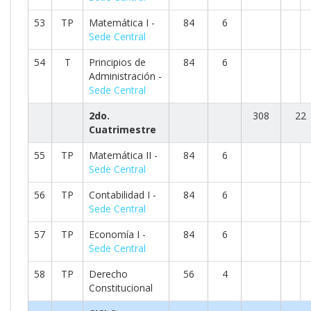
53
TP
Matemática I -
84
6
Sede Central
54
T
Principios de
84
6
Administración -
Sede Central
2do.
308
22
Cuatrimestre
55
TP
Matemática II -
84
6
Sede Central
56
TP
Contabilidad I -
84
6
Sede Central
57
TP
Economía I -
84
6
Sede Central
58
TP
Derecho
56
4
Constitucional