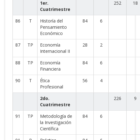
1er.
252
18
Cuatrimestre
86
T
Historía del
84
6
Pensamiento
Económico
87
TP
Economía
28
2
Internacional II
88
TP
Economía
84
6
Financiera
90
T
Ética
56
4
Profesional
2do.
226
9
Cuatrimestre
91
TP
Metodología de
84
6
la Investigación
Científica