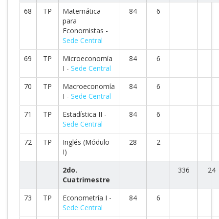
68
TP
Matemática
84
6
para
Economistas -
Sede Central
69
TP
Microeconomía
84
6
I -
Sede Central
70
TP
Macroeconomía
84
6
I -
Sede Central
71
TP
Estadística II -
84
6
Sede Central
72
TP
Inglés (Módulo
28
2
I)
2do.
336
24
Cuatrimestre
73
TP
Econometría I -
84
6
Sede Central