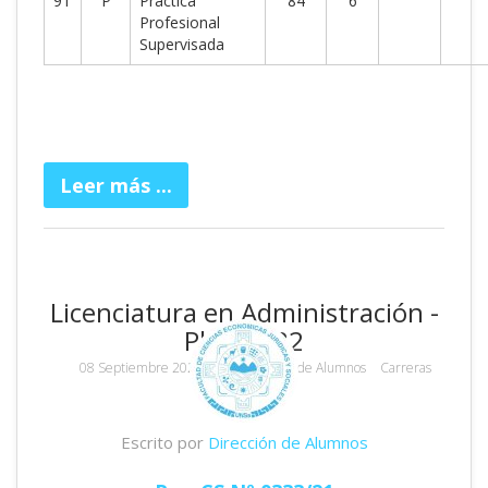
91
P
Práctica
84
6
Profesional
Supervisada
Leer más ...
Licenciatura en Administración -
Plan 2022
08 Septiembre 2022
por
Dirección de Alumnos
Carreras
65847 Visitas
Escrito por
Dirección de Alumnos