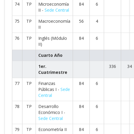
74
TP
Microeconomía
84
6
II -
Sede Central
75
TP
Macroeconomía
56
4
II
76
TP
Inglés (Módulo
84
6
II)
Cuarto Año
1er.
336
34
Cuatrimestre
77
TP
Finanzas
84
6
Públicas I -
Sede
Central
78
TP
Desarrollo
84
6
Económico I -
Sede Central
79
TP
Econometría II
84
6