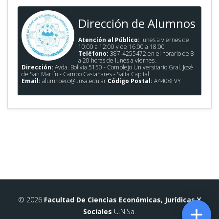
Dirección de Alumnos
Atención al Público:
lunes a viernes de
10:00 a 12:00 y de 16:00 a 18:00
Teléfono:
387-4255472 en el horario de 8
a 20 horas de lunes a viernes.
Dirección:
Avda. Bolivia 5150 - Complejo Universitario Gral. José
de San Martín - Campo Castañares - Salta Capital
Email:
alumnoeco@unsa.edu.ar
Código Postal:
A4408FVY
© 2026
Facultad De Ciencias Económicas, Jurídicas Y

Sociales
U.N.Sa.