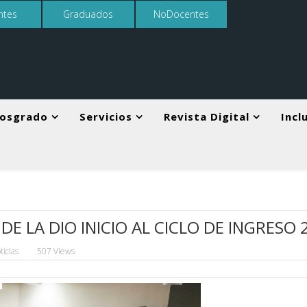
ntes
Graduados
NoDocentes
osgrado
Servicios
Revista Digital
Incl
DE LA DIO INICIO AL CICLO DE INGRESO 
ticias
507 Views