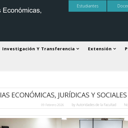
Estudiantes
Doce
Investigación Y Transferencia
Extensión
P
AS ECONÓMICAS, JURÍDICAS Y SOCIALES 
by
Autoridades de la Facultad
No
09 Febrero 2026