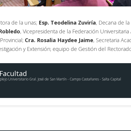
ctora de la unas;
Esp. Teodelina Zuviría
, Decana de la
 Robledo
, Vicepresidenta de la Federación Universitaria
Provincial;
Cra. Rosalia Haydee Jaime
, Secretaria Ac
vestigación y Extensión; equipo de Gestión del Rectorad
 Facultad
lejo Universitario Gral. José de San Martín - Campo Castañares - Salta Capital