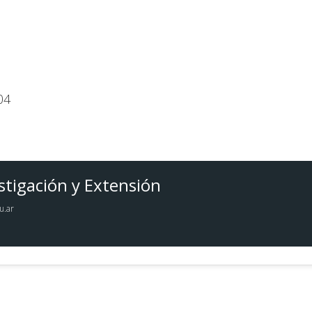
04
stigación y Extensión
u.ar