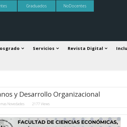
ntes
Graduados
NoDocentes
osgrado
Servicios
Revista Digital
Incl
nos y Desarrollo Organizacional
timas Novedades
2177 Views